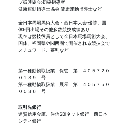
ブ振興協会:初級指導者、
健康運動指導士協会:健康運動指導士など
全日本馬場馬術大会・西日本大会:優勝、国
体9回出場その他多数競技成績あり
現在は競技役員として全日本馬場馬術大会、
国体、福岡県や関西圏で開催される競技会で
スチュワード、審判など
第一種動物取扱業 保管 第 ４０５７２０
０１３９ 号
第一種動物取扱業 展示 第 ４０５７５０
００３６ 号
取引先銀行
遠賀信用金庫、住信SBIネット銀行、西日本
シティ銀行